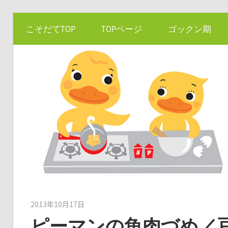
コ
こそだてTOP
TOPページ
ゴックン期
ン
テ
ン
ツ
へ
ス
キ
ッ
プ
2013年10月17日
kato
ピーマンの魚肉づめ／