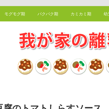
モグモグ期
パクパク期
カミカミ期
幼
豆腐のトマトしらすソース