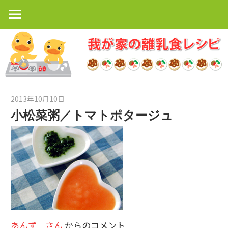
コ
ン
テ
ン
ツ
へ
ス
2013年10月10日
kato
キ
小松菜粥／トマトポタージュ
ッ
プ
あんず さん
からのコメント