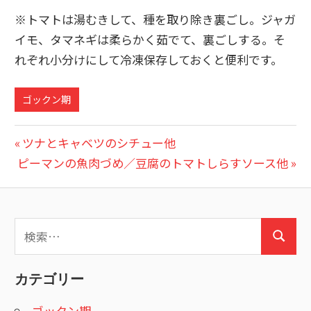
※トマトは湯むきして、種を取り除き裏ごし。ジャガ
イモ、タマネギは柔らかく茹でて、裏ごしする。そ
れぞれ小分けにして冷凍保存しておくと便利です。
ゴックン期
投
前
ツナとキャベツのシチュー他
次
の
ピーマンの魚肉づめ／豆腐のトマトしらすソース他
稿
の
投
ナ
投
稿:
ビ
稿:
検
検
索:
ゲ
索
ー
カテゴリー
シ
ゴックン期