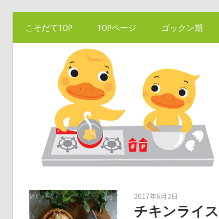
コ
こそだてTOP
TOPページ
ゴックン期
ン
テ
ン
ツ
へ
ス
キ
ッ
プ
2017年6月2日
kato
チキンライス