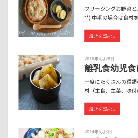
フリージングお野菜と
˘*) 中期の場合は食
続きを読む
2016年4月28日
kato
離乳食幼児食
一度にたくさんの種類
材（主食、主菜、味付
続きを読む
2014年5月8日
kato