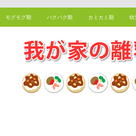
モグモグ期
パクパク期
カミカミ期
幼