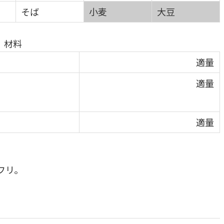
そば
小麦
大豆
材料
適量
適量
適量
フリ。