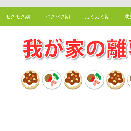
モグモグ期
パクパク期
カミカミ期
幼