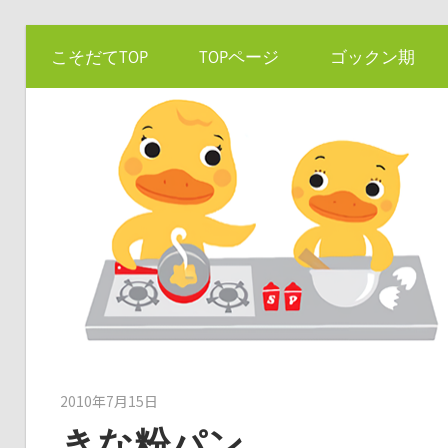
コ
こそだてTOP
TOPページ
ゴックン期
ン
テ
ン
ツ
へ
ス
キ
ッ
プ
2010年7月15日
kato
きな粉パン