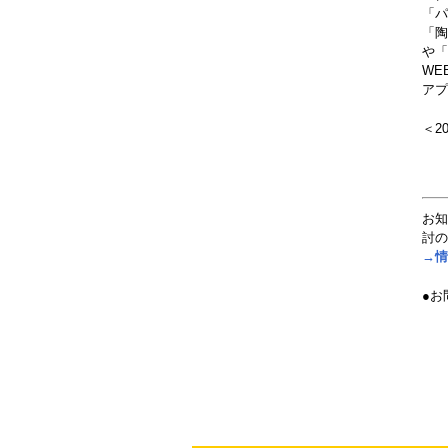
「パ
「陶
や「
WE
アプ
＜20
お知
討の
→情
●お