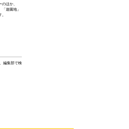
ーのほか、
、「遊園地」
す。
、編集部で検