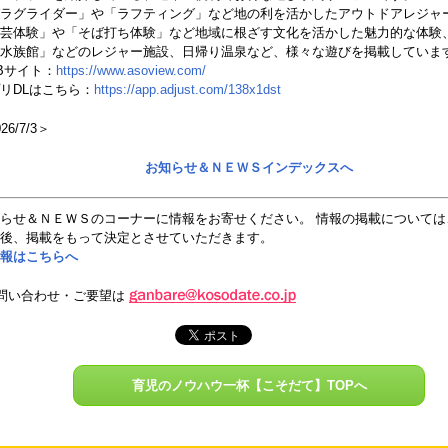
ラグライダー」や「ラフティング」など地の利を活かしたアウトドアレジャ
芸体験」や「そば打ち体験」など地域に根ざす文化を活かした魅力的な体験
水族館」などのレジャー施設、日帰り温泉など、様々な遊びを掲載していま
Bサイト：
https://www.asoview.com/
リDLはこちら：
https://app.adjust.com/138x1dst
26/7/3＞
お知らせ＆ＮＥＷＳインデックスへ
らせ＆ＮＥＷＳのコーナーに情報をお寄せください。 情報の掲載については
後、掲載をもって決定とさせていただきます。
報はこちらへ
問い合わせ・ご要望は
育児のノウハウ一杯【こそだて】TOPへ