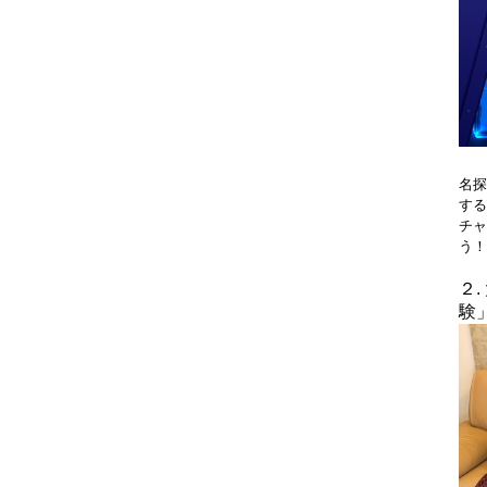
名探
する
チャ
う！
２
験