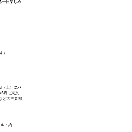
る一日楽しめ
す）
5日（土）にパ
年6月に東京
などの主要都
ンル・約