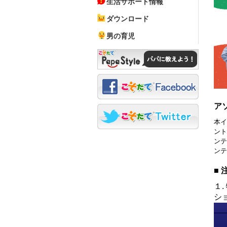
生活サポート情報
ダウンロード
男の育児
ア
本イ
ント
ンテ
ンテ
■
１
シ