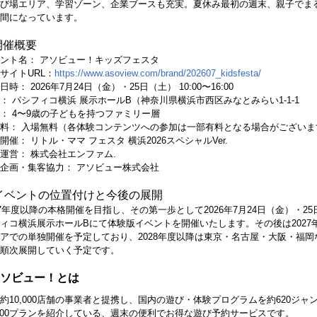
び場エリア、学習ゾーン、企業ブースも充実。夏休み最初の週末、親子でま
間になっています。
開催概要
ント名： アソビュー！キッズフェスタ
サイトURL：
https://www.asoview.com/brand/202607_kidsfesta/
日時： 2026年7月24日（金）・25日（土） 10:00〜16:00
： パシフィコ横浜 展示ホールB（神奈川県横浜市西区みなとみらい1-1-1
： 4〜9歳の子どもを持つファミリー層
料： 入場無料（各体験コンテンツへの参加は一部有料となる場合がございま
開催： リトル・ママ フェスタ 横浜2026スペシャルVer.
運営： 株式会社エンファム.
企画・集客協力： アソビュー株式会社
イベントの位置付けと今後の展開
27年度以降の本格開催を目指し、その第一歩として2026年7月24日（金）・2
ィコ横浜展示ホールBにて体験版イベントを開催いたします。その後は2027
アでの単独開催を予定しており、2028年度以降は東京・名古屋・大阪・福岡
順次展開していく予定です。
アソビュー！とは
約10,000店舗の事業者と提携し、国内の遊び・体験プログラムを約620ジャ
,000プランを紹介している、週末の便利でお得な遊び予約サービスです。