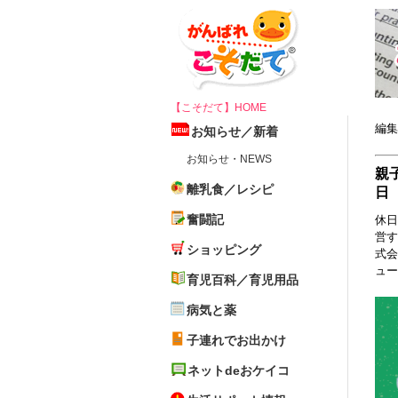
【こそだて】HOME
編集
お知らせ／新着
お知らせ・NEWS
親
離乳食／レシピ
日
奮闘記
休日
営す
ショッピング
式会
ュー
育児百科／育児用品
病気と薬
子連れでお出かけ
ネットdeおケイコ