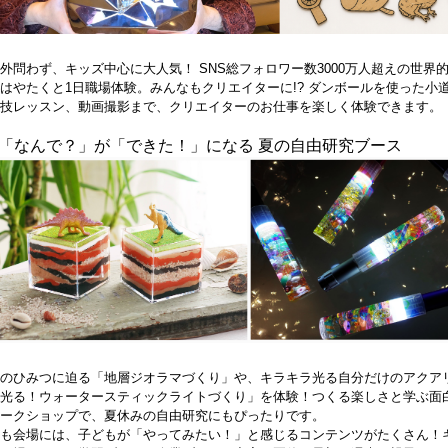
外問わず、キッズ中心に大人気！ SNS総フォロワー数3000万人超えの世界
はやたくと1日職場体験。みんなもクリエイターに!? ダンボールを使った小
技レッスン、動画撮影まで、クリエイターのお仕事を楽しく体験できます。
. 「なんで？」が「できた！」になる 夏の自由研究ブース
のひみつに迫る「地層ジオラマづくり」や、キラキラ光る自分だけのアクア
光る！ウォータースティックライトづくり」を体験！つくる楽しさと学ぶ面
ークショップで、夏休みの自由研究にもぴったりです。
も会場には、子どもが「やってみたい！」と感じるコンテンツがたくさん！