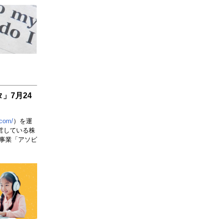
」7月24
.com/
）を運
営している株
事業「アソビ