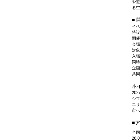
や遊
る空
■ 
イベ
特設
開催
会場
対象
入場
同時
企画
共同
本
20
シフ
エリ
市へ
■
全国
28