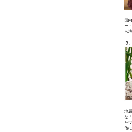
国内
ー・
ら演
３
地層
な「
たワ
他に