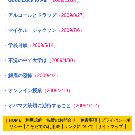
・Good Luck to All!
（2009/12/24）
・アルコールとドラッグ
（2009/8/27）
・マイケル・ジャクソン
（2009/7/6）
・学校封鎖
（2009/5/14）
・不況の中で大学は
（2009/4/30）
・解雇の恐怖
（2009/4/2）
・オンライン授業
（2009/3/19）
・オバマ大統領に期待すること
（2009/3/12）
｜
HOME
利用規約
協賛のお問合せ
免責事項
プライバシーポ
リシー
こそだての利用法
リンクについて
サイトマップ