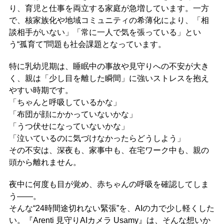
り、育児と仕事を両立する家庭が急増しています。一方
で、核家族化や地域コミュニティの希薄化により、「相
談相手がいない」「常に一人で気を張っている」とい
う“孤育て”問題も社会課題となっています。
特に乳幼児期は、睡眠中の事故や見守りへの不安が大き
く、親は「少し目を離した瞬間」に強いストレスを抱え
やすい時期です。
「ちゃんと呼吸しているかな」
「布団が顔にかかっていないかな」
「うつ伏せになっていないかな」
「泣いているのに気づけなかったらどうしよう」
その不安は、深夜も、家事中も、在宅ワーク中も、親の
頭から離れません。
夜中に何度も目が覚め、赤ちゃんの呼吸を確認してしま
う――。
そんな“24時間途切れない緊張”を、AIの力で少し軽くした
い。『Arenti 見守りAIカメラ Usamy』は、そんな想いか