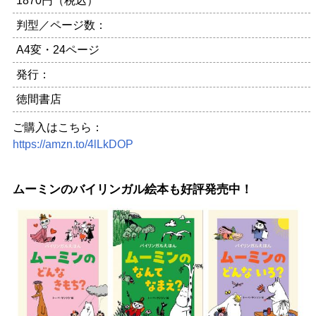
1870円（税込）
判型／ページ数：
A4変・24ページ
発行：
徳間書店
ご購入はこちら：
https://amzn.to/4lLkDOP
ムーミンのバイリンガル絵本も好評発売中！