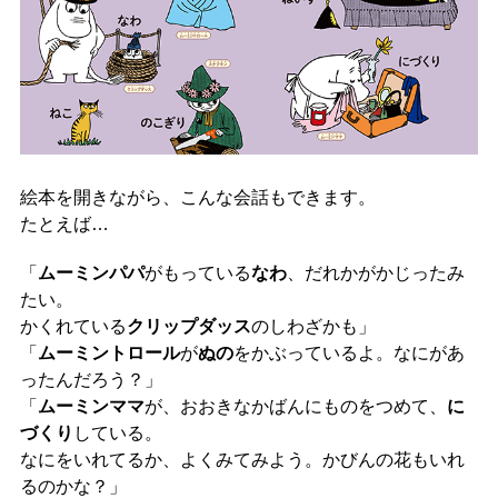
絵本を開きながら、こんな会話もできます。
たとえば…
「
ムーミンパパ
がもっている
なわ
、だれかがかじったみ
たい。
かくれている
クリップダッス
のしわざかも」
「
ムーミントロール
が
ぬの
をかぶっているよ。なにがあ
ったんだろう？」
「
ムーミンママ
が、おおきなかばんにものをつめて、
に
づくり
している。
なにをいれてるか、よくみてみよう。かびんの花もいれ
るのかな？」