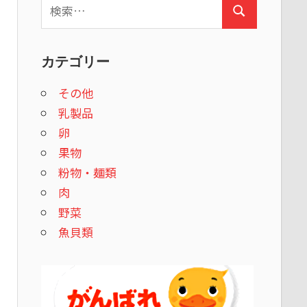
検
検
索:
索
カテゴリー
その他
乳製品
卵
果物
粉物・麺類
肉
野菜
魚貝類