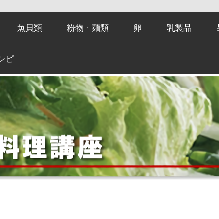
魚貝類
粉物・麺類
卵
乳製品
シピ