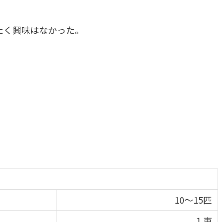
たく興味はなかった。
10～15匹
１束