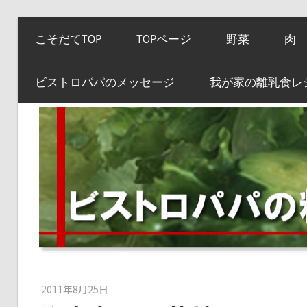
コ
こそだてTOP
TOPページ
野菜
肉
ン
テ
ビストロパパのメッセージ
我が家の離乳食レ
ン
ツ
へ
ス
キ
ッ
プ
2011年8月25日
kato