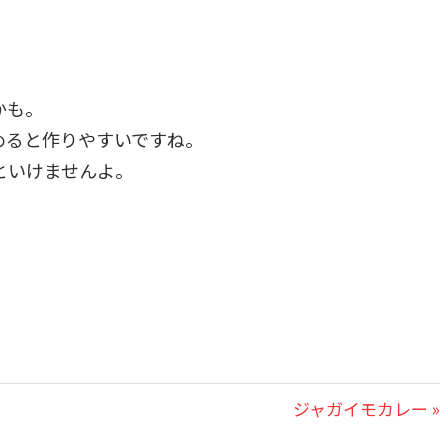
かも。
めると作りやすいですね。
といけませんよ。
次
ジャガイモカレー
の