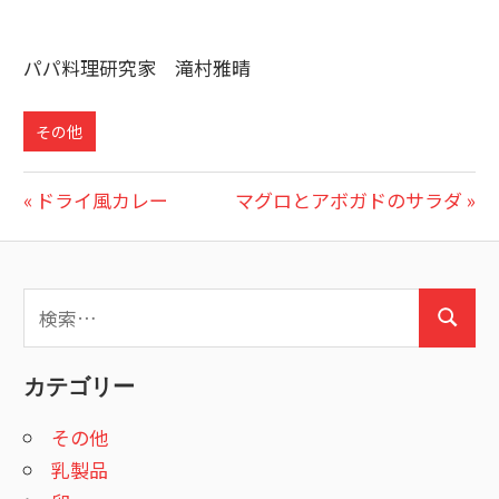
パパ料理研究家 滝村雅晴
その他
投
前
次
ドライ風カレー
マグロとアボガドのサラダ
の
の
稿
投
投
ナ
稿:
稿:
検
ビ
検
索:
索
ゲ
カテゴリー
ー
その他
シ
乳製品