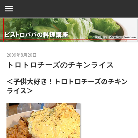
コ
ン
テ
ン
ツ
へ
2009年8月20日
kato
ス
トロトロチーズのチキンライス
キ
ッ
＜
子供大好き！トロトロチーズのチキン
プ
ライス
＞