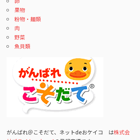
ョ
卵
果物
ン
粉物・麺類
肉
野菜
魚貝類
がんばれ＠こそだて、ネットdeおケイコ は
株式会