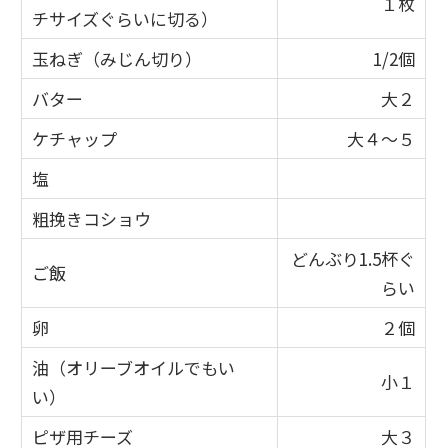
１枚
チサイズぐらいに切る）
玉ねぎ（みじん切り）
1/2個
バター
大２
ケチャップ
大４～５
塩
粗挽きコショウ
どんぶり1.5杯ぐ
ご飯
らい
卵
２個
油（オリーブオイルでもい
小１
い）
ピザ用チーズ
大３