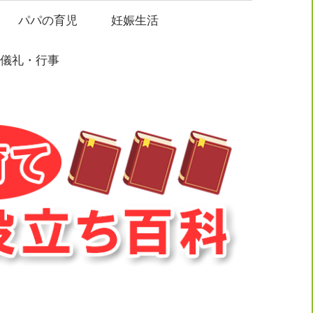
パパの育児
妊娠生活
過儀礼・行事