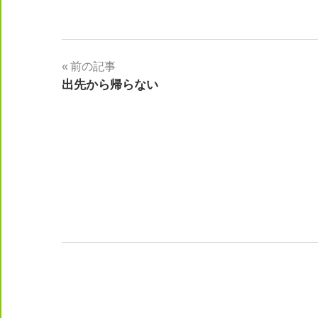
投
前の記事
出先から帰らない
稿
ナ
ビ
ゲ
ー
シ
ョ
ン
WordPress テーマ: Maxwell by ThemeZee