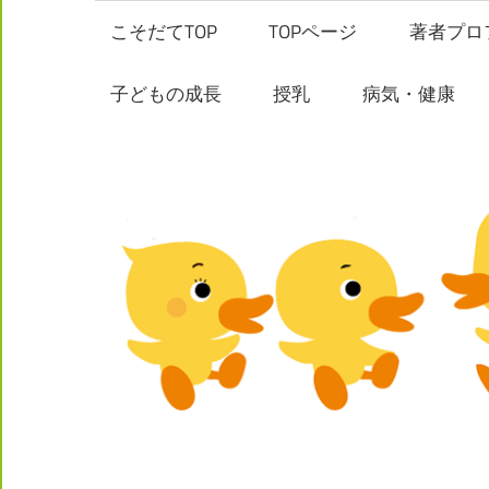
コ
こそだてTOP
TOPページ
著者プロ
ン
テ
子どもの成長
授乳
病気・健康
ン
ツ
へ
ス
キ
ッ
プ