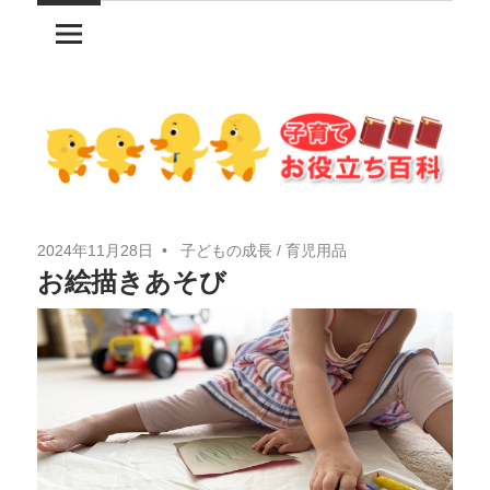
コ
ン
テ
ン
ツ
へ
ス
キ
2024年11月28日
子どもの成長
/
育児用品
ッ
お絵描きあそび
プ