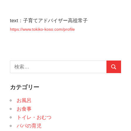
ビ
ゲ
text：子育てアドバイザー高祖常子
ー
https://www.tokiko-koso.com/profile
シ
ョ
ン
検
検
索:
索
カテゴリー
お風呂
お食事
トイレ・おむつ
パパの育児