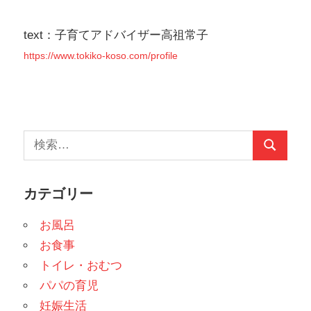
ゲ
text：子育てアドバイザー高祖常子
ー
https://www.tokiko-koso.com/profile
シ
ョ
ン
検
検
索:
索
カテゴリー
お風呂
お食事
トイレ・おむつ
パパの育児
妊娠生活