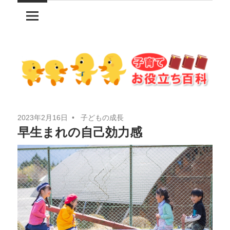
コ
ン
テ
ン
ツ
へ
ス
キ
2023年2月16日
子どもの成長
ッ
早生まれの自己効力感
プ