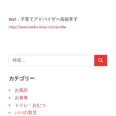
ビ
ゲ
text：子育てアドバイザー高祖常子
ー
https://www.tokiko-koso.com/profile
シ
ョ
ン
検
検
索:
索
カテゴリー
お風呂
お食事
トイレ・おむつ
パパの育児