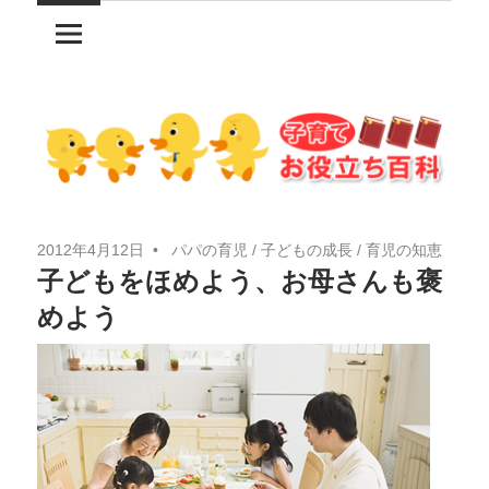
コ
ン
テ
ン
ツ
へ
ス
キ
2012年4月12日
パパの育児
/
子どもの成長
/
育児の知恵
ッ
子どもをほめよう、お母さんも褒
プ
めよう