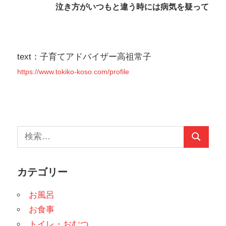
ナ
泣き方がいつもと違う時には病気を疑って
ビ
ゲ
text：子育てアドバイザー高祖常子
ー
https://www.tokiko-koso.com/profile
シ
ョ
ン
検
検
索:
索
カテゴリー
お風呂
お食事
トイレ・おむつ