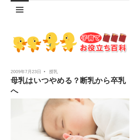
コ
ン
テ
ン
ツ
へ
ス
キ
2009年7月23日
授乳
ッ
母乳はいつやめる？断乳から卒乳
プ
へ