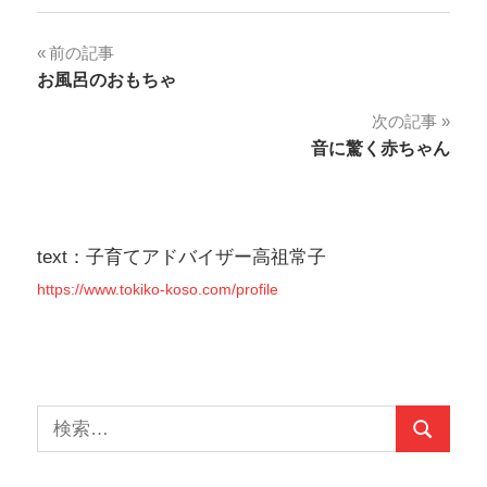
投
前の記事
お風呂のおもちゃ
稿
次の記事
ナ
音に驚く赤ちゃん
ビ
ゲ
text：子育てアドバイザー高祖常子
ー
https://www.tokiko-koso.com/profile
シ
ョ
ン
検
検
索:
索