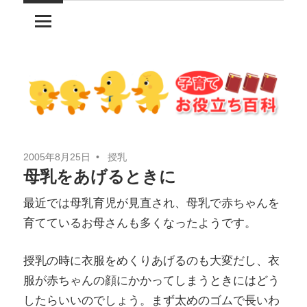
コ
ン
テ
ン
ツ
へ
ス
キ
2005年8月25日
授乳
ッ
母乳をあげるときに
プ
最近では母乳育児が見直され、母乳で赤ちゃんを
育てているお母さんも多くなったようです。
授乳の時に衣服をめくりあげるのも大変だし、衣
服が赤ちゃんの顔にかかってしまうときにはどう
したらいいのでしょう。まず太めのゴムで長いわ