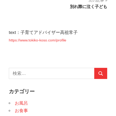
次の記事
ナ
別れ際に泣く子ども
ビ
ゲ
text：子育てアドバイザー高祖常子
ー
https://www.tokiko-koso.com/profile
シ
ョ
ン
検
検
索:
索
カテゴリー
お風呂
お食事