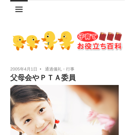
コ
ン
テ
ン
ツ
へ
ス
キ
2005年4月1日
通過儀礼・行事
ッ
父母会やＰＴＡ委員
プ