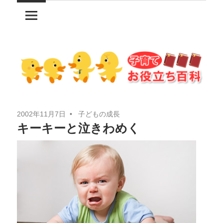
コ
ン
テ
ン
ツ
へ
ス
キ
2002年11月7日
子どもの成長
ッ
キーキーと泣きわめく
プ