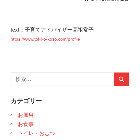
ビ
ゲ
text：子育てアドバイザー高祖常子
ー
https://www.tokiko-koso.com/profile
シ
ョ
ン
検
検
索:
索
カテゴリー
お風呂
お食事
トイレ・おむつ