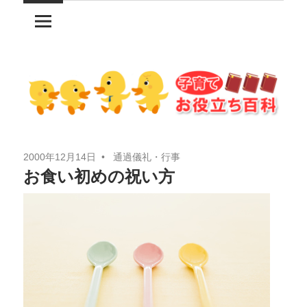
コ
ン
テ
ン
ツ
へ
ス
キ
2000年12月14日
通過儀礼・行事
ッ
お食い初めの祝い方
プ