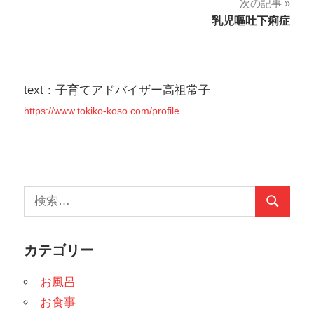
次の記事
ナ
乳児嘔吐下痢症
ビ
ゲ
text：子育てアドバイザー高祖常子
ー
https://www.tokiko-koso.com/profile
シ
ョ
ン
検
検
索:
索
カテゴリー
お風呂
お食事