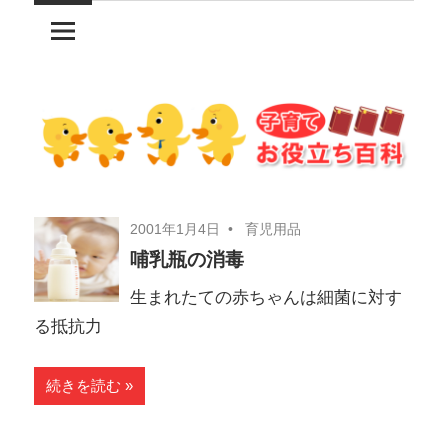
コ
ン
テ
ン
ツ
へ
ス
キ
2001年1月4日
育児用品
ッ
哺乳瓶の消毒
プ
生まれたての赤ちゃんは細菌に対す
る抵抗力
続きを読む