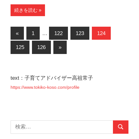
続きを読む
投
前
«
1
…
122
123
124
の
稿
次
125
126
»
記
の
の
事
記
ペ
事
text：子育てアドバイザー高祖常子
ー
https://www.tokiko-koso.com/profile
ジ
送
り
検
検
索: