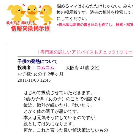
悩めるママはあなただけじゃない。みんな
換の掲示板です。過去の相談を検索して
にしてください。
●掲示板は新規の書き込みを終了し、検索・閲
|
専門家の詳しいアドバイスもチェック
|
ツリー
子供の発熱について
投稿者
：
コムコム
大阪府 41歳 女性
お子様: 女の子 2年ヶ月
2011/11/03 12:45
はじめて投稿させていただきます。
2歳の子供（女の子）のことで相談です。
最近、微熱が続いたり、吐いたり、
とかく体の調子が悪いです。
本人は元気そうにしているのですが、
親としては気になります。
何か、これと言った良い解決策はないもの